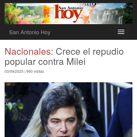
San Antonio Hoy
Toggle
navigati
Nacionales:
Crece el repudio
popular contra Milei
03/09/2025 | 990 visitas